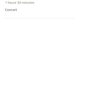
1 heure 30 minutes
Concert
15:30 - 16:00
30 minutes
Auberge espagnole
Tout voir
Partager cet événement