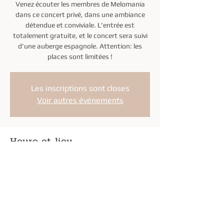
Venez écouter les membres de Melomania
dans ce concert privé, dans une ambiance
détendue et conviviale. L'entrée est
totalement gratuite, et le concert sera suivi
d'une auberge espagnole. Attention: les
places sont limitées !
Les inscriptions sont closes
Voir autres événements
Heure et lieu
06 nov. 2022, 14:00 – 17:00
Lieu communiqué lors de la réservation
Partager cet événement